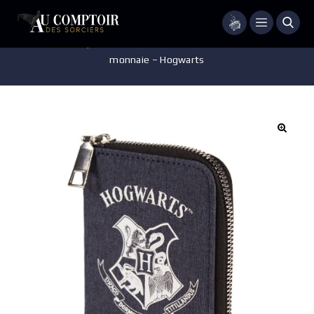
Menu
Accueil
/
Maroquinerie
/
Portefeuille - Porte Monnaie
/
Porte
monnaie – Hogwarts