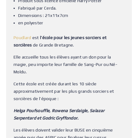
Produit sous licence officielle Harry Potter
Fabriqué par Cerda.
Dimensions : 21x11x7cm
en polyester
Poudlard
est
l’école pour les jeunes sorciers et
sorcières
de Grande Bretagne.
Elle accueille tous les élèves ayant un don pour la
magie, peu importe leur famille de Sang-Pur ou Né-
Moldu.
Cette école est créée durant les 10 siècle
approximativement par les plus grands sorciers et
sorcières de l’époque :
Helga Poufsouffle, Rowena Serdaigle, Salazar
Serpentard et Godric Gryffondor.
Les élèves doivent valider leur BUSE en cinquième
année puis des ASPIC pour finaliser leur cursus.