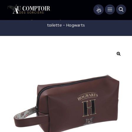
Menu
Accueil
/
Maroquinerie
/
Vanity - Trousse de Toilette
/
Trousse de
toilette – Hogwarts