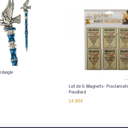
rdaigle
Lot de 6 Magnets- Proclamat
Poudlard
14.95
€