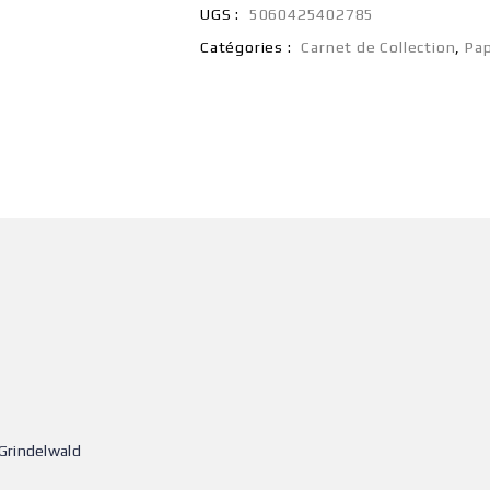
UGS :
5060425402785
Catégories :
Carnet de Collection
,
Pap
 Grindelwald