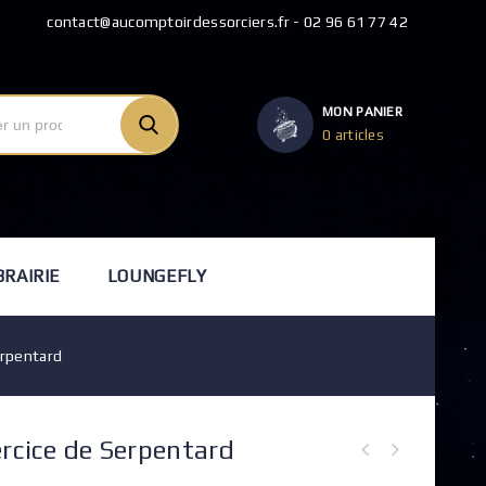
contact@aucomptoirdessorciers.fr - 02 96 61 77 42
MON PANIER
0 articles
BRAIRIE
LOUNGEFLY
erpentard
ercice de Serpentard