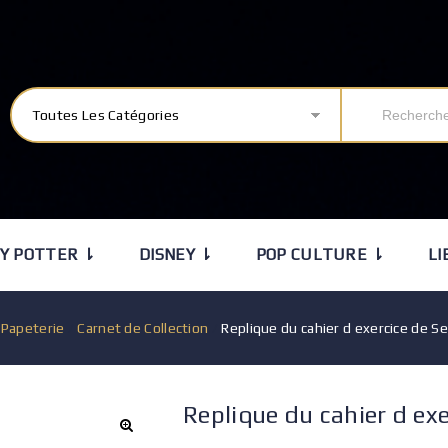
Toutes Les Catégories
Y POTTER ⇂
DISNEY ⇂
POP CULTURE ⇂
LI
/
Papeterie
/
Carnet de Collection
/
Replique du cahier d exercice de S
Replique du cahier d ex