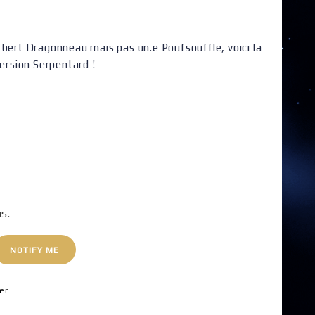
rbert Dragonneau mais pas un.e Poufsouffle, voici la
version Serpentard !
is.
NOTIFY ME
er