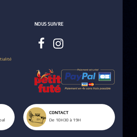
NOUS SUIVRE
tialité
CONTACT
pal
De 10H30 à 19H