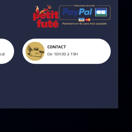
CONTACT
pal
De 10H30 à 19H
m