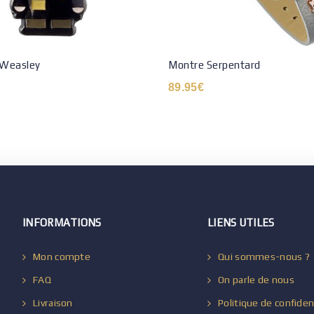
 Weasley
Montre Serpentard
89.95
€
INFORMATIONS
LIENS UTILES
Mon compte
Qui sommes-nous ?
FAQ
On parle de nous
Livraison
Politique de confiden