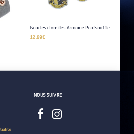
Boucles d oreilles Armoirie Poufsouffle
Répli
Temps
12.99
€
68.9
NOUS SUIVRE
tialité