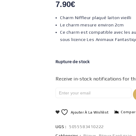
7.90
€
Charm Niffleur plaqué laiton vieilli
Le charm mesure environ 2cm
Ce charm est compatible avec les au
sous licence Les Animaux Fantasti
Rupture de stock
Receive in-stock notifications for th
Compar
Ajouter À La Wishlist
UGS :
5055583410222
Catégories :
Bijoux
,
Bijoux Fantaisie