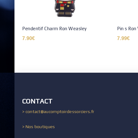
Pendentif Charm Ron Weasley
Pin s Ron
7.90
€
7.99
€
CONTACT
> contact@aucomptoirdessorciers.fr
> Nos boutiques