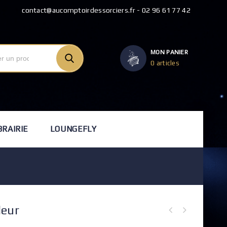
contact@aucomptoirdessorciers.fr - 02 96 61 77 42
MON PANIER
0 articles
BRAIRIE
LOUNGEFLY
leur