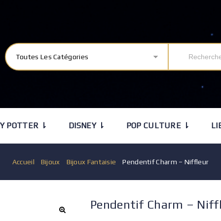
Toutes Les Catégories
Y POTTER ⇂
DISNEY ⇂
POP CULTURE ⇂
LI
Accueil
/
Bijoux
/
Bijoux Fantaisie
/
Pendentif Charm – Niffleur
Pendentif Charm – Niff