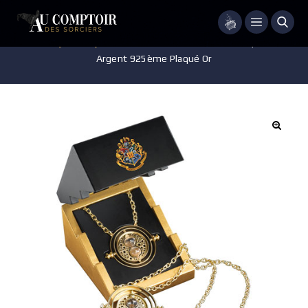
Menu
Accueil
/
Bijoux
/
Bijoux collector
/
Retourneur de Temps Edition
Argent 925ème Plaqué Or