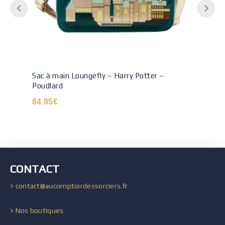
Sac à main Loungefly – Harry Potter –
Poudlard
84.95
€
CONTACT
> contact@aucomptoirdessorciers.fr
> Nos boutiques