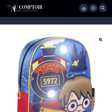
Menu
Accueil
/
Maroquinerie
/
Sac
/
Sac à dos – Chibi lumineux