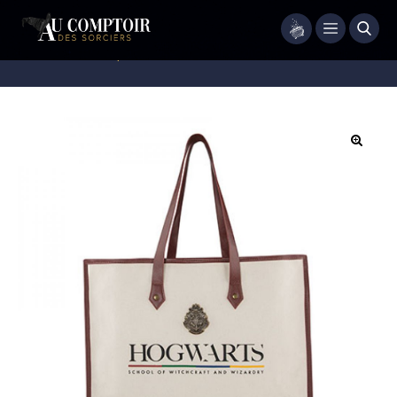
Menu
Accueil
/
Maroquinerie
/
Sac
/
Sac cabas Poudlard en coton