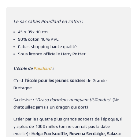
Le sac cabas Poudlard en coton :
45 x 35x 10 cm
90% coton 10% PVC
Cabas shopping haute qualité
Sous licence officielle Harry Potter
L’école de
Poudlard
:
C’est
l’école pour les jeunes sorciers
de Grande
Bretagne.
Sa devise : “
Draco dormiens nunquam titillandus
” (Ne
chatouillez jamais un dragon qui dort)
Créer par les quatre plus grands sorciers de l’époque, il
y a plus de 1000 milles (on ne connaît pas la date
exacte) :
Helga Poufsouffle, Rowena Serdaigle, Salazar