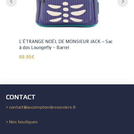
L’ÉTRANGE NOËL DE MONSIEUR JACK – Sac
à dos Loungefly – Barrel
69.95
€
CONTACT
> contact@aucomptoirdessorciers.fr
> Nos boutiques