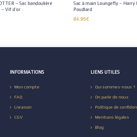
TTER – Sac bandoulière
Sac à main Loungefly – Harry 
– Vif d’or
Poudlard
84.95
€
INFORMATIONS
LIENS UTILES
Mon compte
Qui sommes-nous ?
FAQ
On parle de nous
Livraison
Politique de confiden
CGV
Mentions légales
Blog