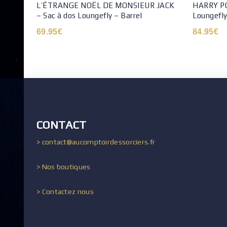
L’ÉTRANGE NOËL DE MONSIEUR JACK
HARRY PO
– Sac à dos Loungefly – Barrel
Loungefly 
69.95
€
84.95
€
CONTACT
> contact@aucomptoirdessorciers.fr
> Nos boutiques
> Contactez nous