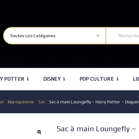
Toutes Les Catégories
Y POTTER ⇂
DISNEY ⇂
POP CULTURE ⇂
LI
il
/
Maroquinerie
/
Sac
/
Sac à main Loungefly – Harry Potter – Diagon
Sac à main Loungefly – 