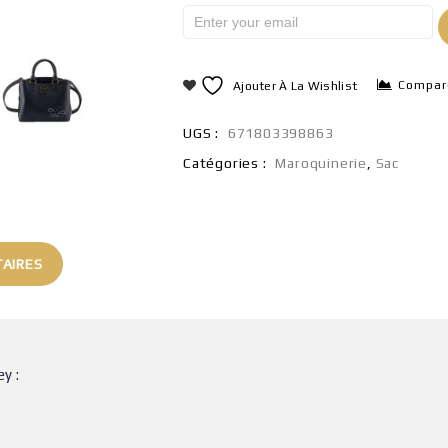
Compar
Ajouter À La Wishlist
UGS :
671803398863
Catégories :
Maroquinerie
,
Sac
AIRES
y :