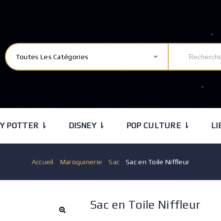
Toutes Les Catégories
Y POTTER ⇂
DISNEY ⇂
POP CULTURE ⇂
LI
Accueil
/
Maroquinerie
/
Sac
/
Sac en Toile Niffleur
Sac en Toile Niffleur