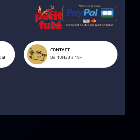
CONTACT
pal
De 10H30 à 19H
m