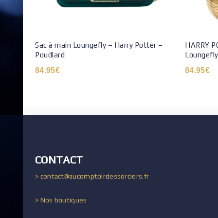
Sac à main Loungefly – Harry Potter –
HARRY PO
Poudlard
Loungefly 
84.95
€
84.95
€
CONTACT
> contact@aucomptoirdessorciers.fr
> Nos boutiques