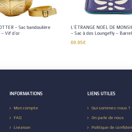
TTER – Sac bandoulière
L’ÉTRANGE NOËL DE MONSI
– Vif d’or
– Sac à dos Loungefly – Barrel
69.95
€
INFORMATIONS
LIENS UTILES
Mon compte
Qui sommes-nous ?
FAQ
On parle de nous
Livraison
Politique de confiden