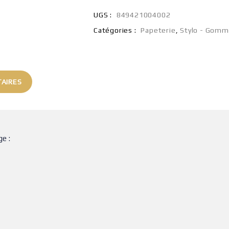
UGS :
849421004002
Catégories :
Papeterie
,
Stylo - Gomme
AIRES
e :