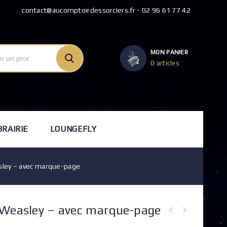
contact@aucomptoirdessorciers.fr - 02 96 61 77 42
MON PANIER
0 articles
BRAIRIE
LOUNGEFLY
sley – avec marque-page
 Weasley – avec marque-page