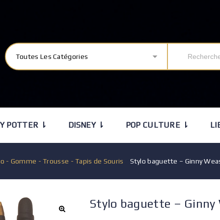
Toutes Les Catégories
Y POTTER ⇂
DISNEY ⇂
POP CULTURE ⇂
LI
lo - Gomme - Trousse - Tapis de Souris
/
Stylo baguette – Ginny Wea
Stylo baguette – Ginny