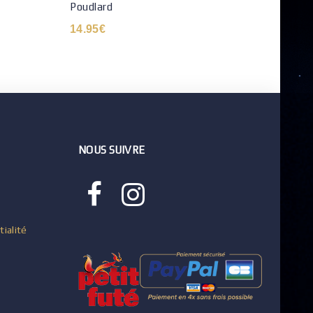
Poudlard
34.9
14.95
€
NOUS SUIVRE
tialité