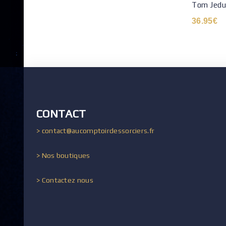
Tom Jedu
36.95
€
CONTACT
> contact@aucomptoirdessorciers.fr
> Nos boutiques
> Contactez nous