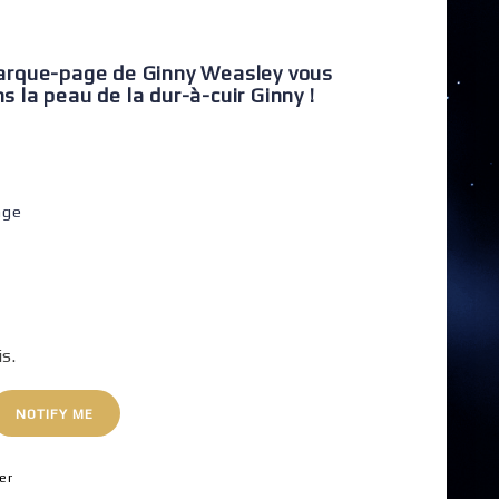
arque-page
de Ginny Weasley vous
la peau de la dur-à-cuir Ginny !
age
is.
NOTIFY ME
er