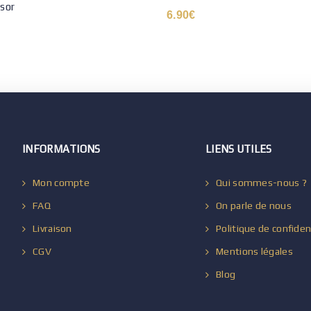
sor
6.90
€
INFORMATIONS
LIENS UTILES
Mon compte
Qui sommes-nous ?
FAQ
On parle de nous
Livraison
Politique de confiden
CGV
Mentions légales
Blog