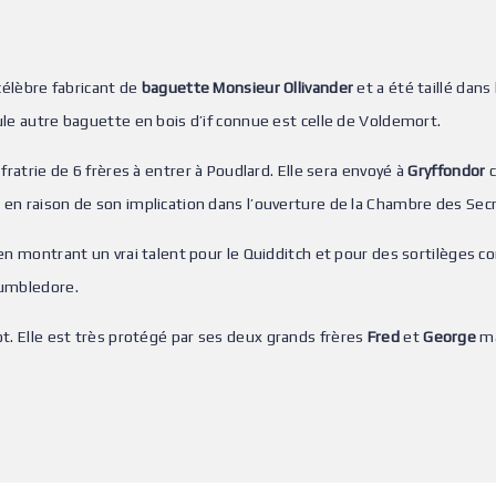
 célèbre fabricant de
baguette Monsieur Ollivander
et a été taillé dans 
ule autre baguette en bois d’if connue est celle de Voldemort.
fratrie de 6 frères à entrer à Poudlard. Elle sera envoyé à
Gryffondor
c
en raison de son implication dans l’ouverture de la Chambre des Secr
 en montrant un vrai talent pour le Quidditch et pour des sortilèges 
Dumbledore.
ot. Elle est très protégé par ses deux grands frères
Fred
et
George
ma