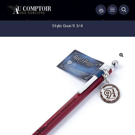
Menu
Accueil
/
Papeterie
/
Stylo - Gomme - Trousse - Tapis de Souris
/
Stylo Quai 9 3/4