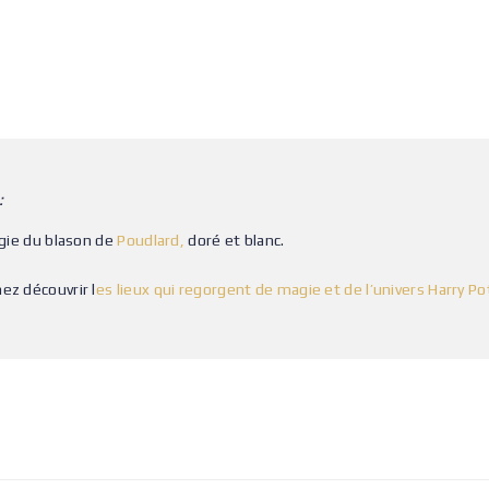
:
igie du blason de
Poudlard,
doré et blanc.
ez découvrir l
es lieux qui regorgent de magie et de l’univers Harry Po