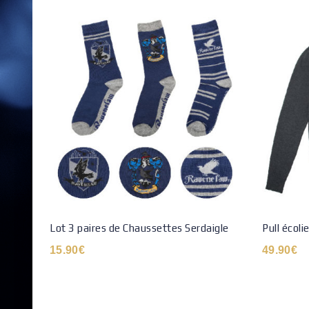
Lot 3 paires de Chaussettes Serdaigle
Pull écoli
15.90
€
49.90
€