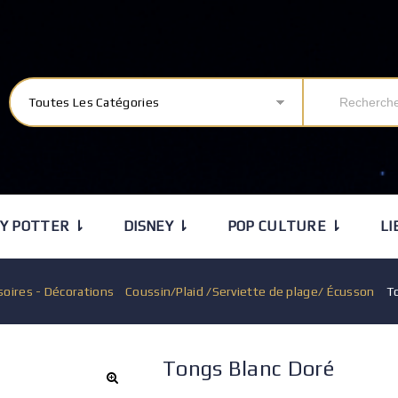
Toutes Les Catégories
Y POTTER ⇂
DISNEY ⇂
POP CULTURE ⇂
LI
soires - Décorations
/
Coussin/Plaid /Serviette de plage/ Écusson
/
T
Tongs Blanc Doré