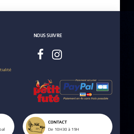
NOUS SUIVRE
tialité
CONTACT
pal
De 10H30 à 19H