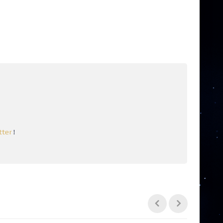
tter
!