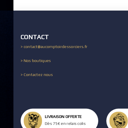
CONTACT
> contact@aucomptoirdessorciers.fr
> Nos boutiques
> Contactez nous
LIVRAISON OFFERTE
Dès 75€ en relais colis