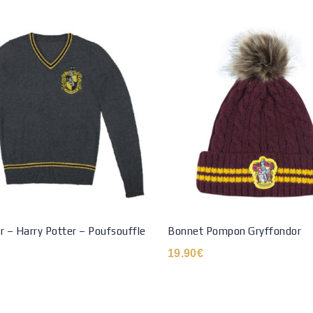
er – Harry Potter – Poufsouffle
Bonnet Pompon Gryffondor
19.90
€