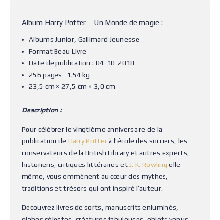
Album Harry Potter – Un Monde de magie :
Albums Junior, Gallimard Jeunesse
Format Beau Livre
Date de publication : 04-10-2018
256 pages -1.54 kg
23,5 cm × 27,5 cm × 3,0 cm
Description :
Pour célébrer le vingtième anniversaire de la
publication de
Harry Potter
à l’école des sorciers, les
conservateurs de la British Library et autres experts,
historiens, critiques littéraires et
J. K. Rowling
elle-
même, vous emmènent au cœur des mythes,
traditions et trésors qui ont inspiré l’auteur.
Découvrez livres de sorts, manuscrits enluminés,
globes célestes, créatures fabuleuses, objets venus