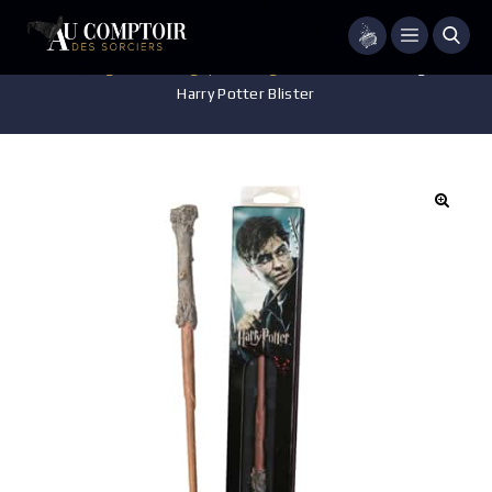
Menu
Accueil
/
Baguettes magiques
/
Baguettes blisters
/
Baguette
Harry Potter Blister