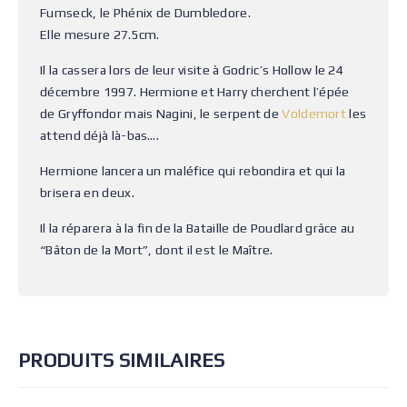
Fumseck, le Phénix de Dumbledore.
Elle mesure 27.5cm.
Il la cassera lors de leur visite à Godric’s Hollow le 24
décembre 1997. Hermione et Harry cherchent l’épée
de Gryffondor mais Nagini, le serpent de
Voldemort
les
attend déjà là-bas….
Hermione lancera un maléfice qui rebondira et qui la
brisera en deux.
Il la réparera à la fin de la Bataille de Poudlard grâce au
“Bâton de la Mort”, dont il est le Maître.
PRODUITS SIMILAIRES