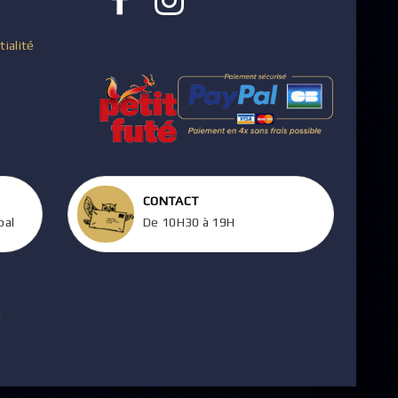
tialité
CONTACT
pal
De 10H30 à 19H
m