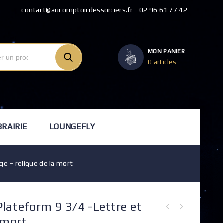
contact@aucomptoirdessorciers.fr - 02 96 61 77 42
MON PANIER
0 articles
BRAIRIE
LOUNGEFLY
ge – relique de la mort
 Plateform 9 3/4 -Lettre et
Set boucles d’oreilles - Chocogrenouille - Lunettes et éclair -
 mort
Retourneur de temps