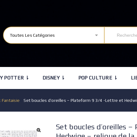
Toutes Les Catégories
Y POTTER ⇂
DISNEY ⇂
POP CULTURE ⇂
LI
x Fantaisie
/
Set boucles d’oreilles – Plateform 9 3/4 -Lettre et Hedwi
Set boucles d’oreilles –
Hedwige – relique de la