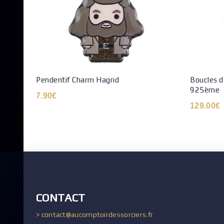
Pendentif Charm Hagrid
Boucles d
925ème
7.90
€
129.00
€
CONTACT
> contact@aucomptoirdessorciers.fr