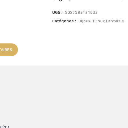
UGS :
5055583431623
Catégories :
Bijoux
,
Bijoux Fantaisie
AIRES
nnée)