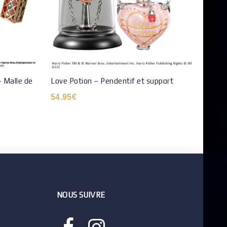
 Malle de
Love Potion – Pendentif et support
Pin s
54.95
€
7.99
NOUS SUIVRE