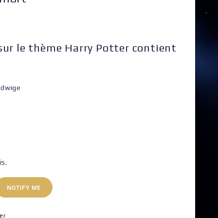
 sur le thème Harry Potter contient
edwige
is.
NOTIFY ME
er