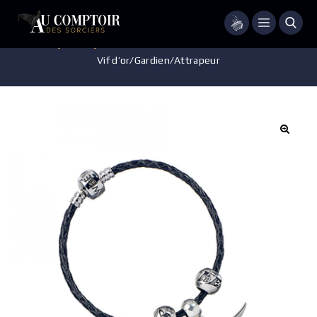
Menu
Accueil
/
Bijoux
/
Bijoux Fantaisie
/
Bracelet Ensemble Quidditch –
Vif d’or/Gardien/Attrapeur