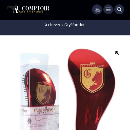
Menu
Accueil
/
Accessoires - Décorations
/
Accessoire cheveux
/
Brosse
à cheveux Gryffondor