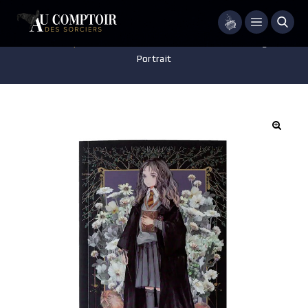
Menu
Accueil
/
Papeterie
/
Carnet
/
Carnet – Hermione Granger –
Portrait