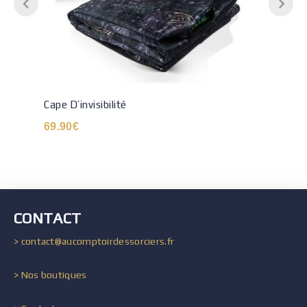
Cape D’invisibilité
69.90
€
CONTACT
> contact@aucomptoirdessorciers.fr
> Nos boutiques