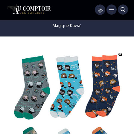
Menu
Accueil
/
Vêtements
/
Chaussons et chaussettes
/
Chaussette
Magique Kawaï