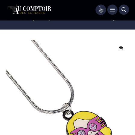
Menu
Accueil
/
Bijoux
/
Bijoux Fantaisie
/
Collier Luna Lovegood