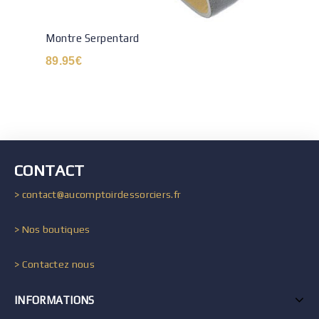
Montre Serpentard
89.95
€
CONTACT
> contact@aucomptoirdessorciers.fr
> Nos boutiques
> Contactez nous
INFORMATIONS