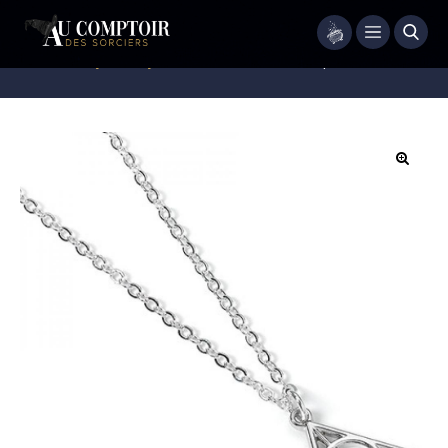
Menu
Accueil
/
Bijoux
/
Bijoux Fantaisie
/
Collier Reliques de la mort