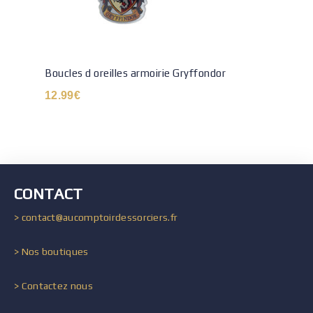
Boucles d oreilles armoirie Gryffondor
12.99
€
CONTACT
> contact@aucomptoirdessorciers.fr
> Nos boutiques
> Contactez nous