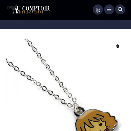
Menu
Accueil
/
Bijoux
/
Bijoux Fantaisie
/
Collier Hermione Granger chibi