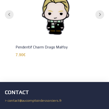
Pendentif Charm Drago Malfoy
7.90
€
CONTACT
> contact@aucomptoirdessorciers.fr