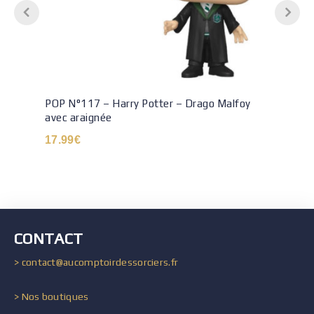
POP N°117 – Harry Potter – Drago Malfoy
avec araignée
17.99
€
CONTACT
> contact@aucomptoirdessorciers.fr
> Nos boutiques