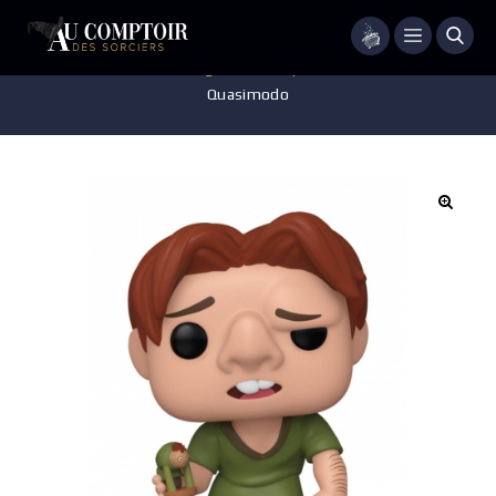
Menu
Accueil
/
Jeux - Jouets - Figurines
/
Pop
/
DISNEY – POP N°633 –
Quasimodo