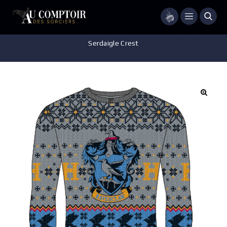
Menu
Accueil
/
Vêtements
/
Pull
/
HARRY POTTER – Pull de noël –
Serdaigle Crest