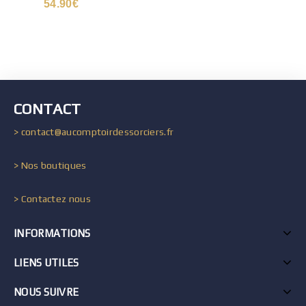
54.90
€
CONTACT
> contact@aucomptoirdessorciers.fr
> Nos boutiques
> Contactez nous
INFORMATIONS
LIENS UTILES
NOUS SUIVRE