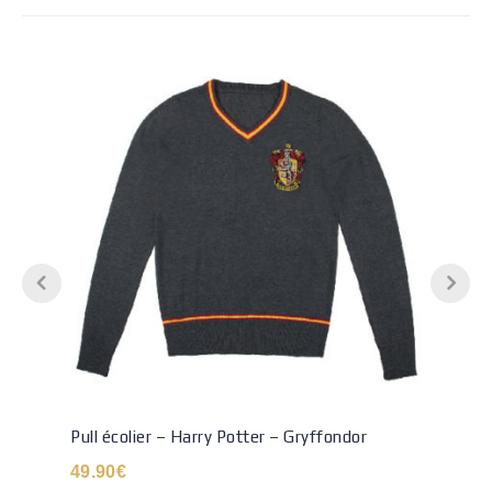
Pull écolier – Harry Potter – Gryffondor
49.90
€