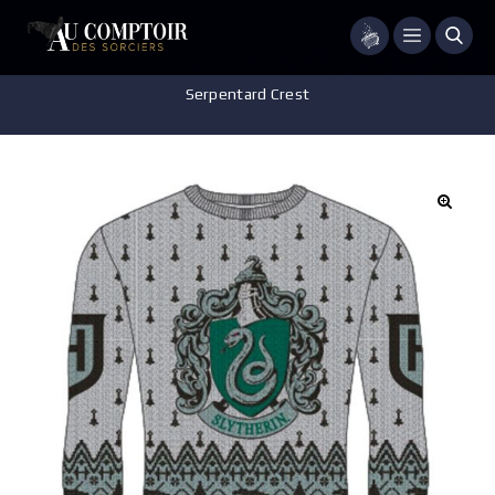
Menu
Accueil
/
Vêtements
/
Pull
/
HARRY POTTER – Pull de noël –
Serpentard Crest