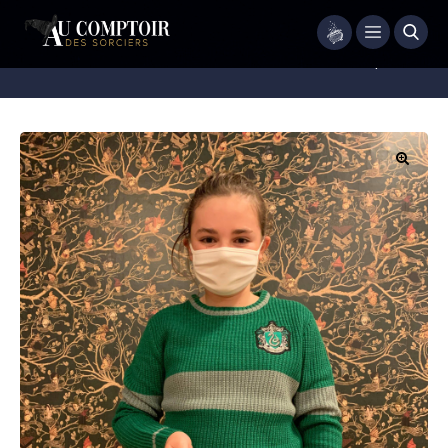
Menu
Accueil
/
Vêtements
/
Pull
/
Pull Quidditch enfant – Serpentard