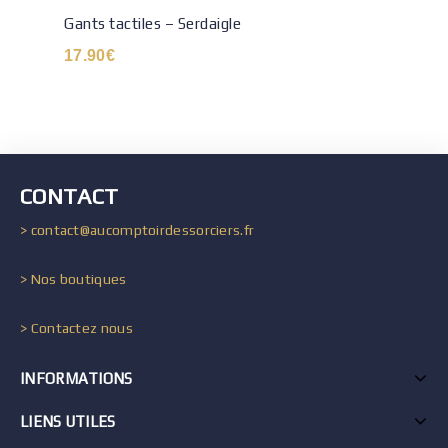
Gants tactiles – Serdaigle
17.90
€
CONTACT
> contact@aucomptoirdessorciers.fr
> Nos boutiques
> Contactez nous
INFORMATIONS
LIENS UTILES