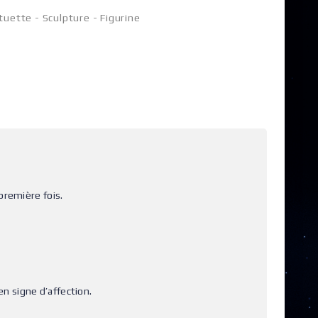
tuette - Sculpture - Figurine
première fois.
en signe d’affection.