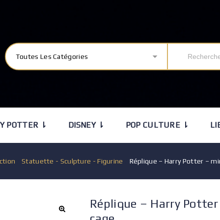
Toutes Les Catégories
Y POTTER ⇂
DISNEY ⇂
POP CULTURE ⇂
LI
ction
/
Statuette - Sculpture - Figurine
/
Réplique – Harry Potter – m
Réplique – Harry Potter
cage