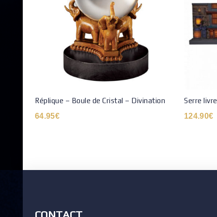
Réplique – Boule de Cristal – Divination
Serre livr
64.95
€
124.90
€
CONTACT