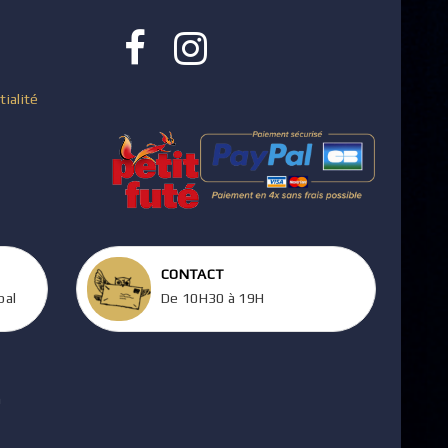
tialité
CONTACT
pal
De 10H30 à 19H
m