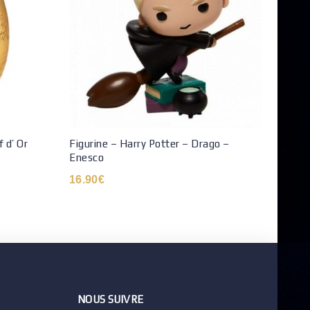
 d’ Or
Figurine – Harry Potter – Drago –
Boite
Enesco
38.9
16.90
€
NOUS SUIVRE