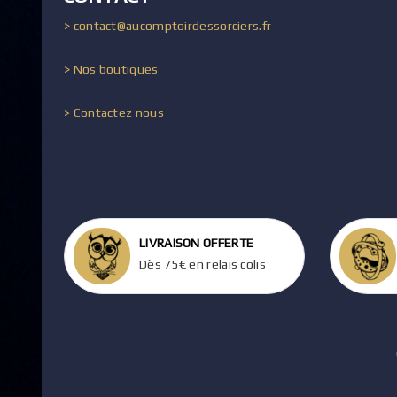
> contact@aucomptoirdessorciers.fr
> Nos boutiques
> Contactez nous
LIVRAISON OFFERTE
Dès 75€ en relais colis