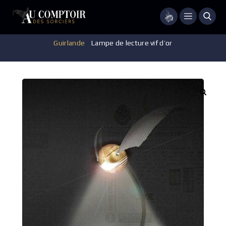
Menu
Accueil
/
Accessoires - Décorations
/
Luminaire - Veilleuse -
Guirlande
/
Lampe de lecture vif d’or