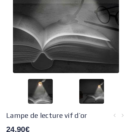
Lampe de lecture vif d’or
24.90
€