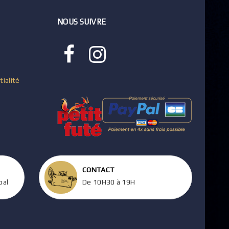
NOUS SUIVRE
tialité
CONTACT
pal
De 10H30 à 19H