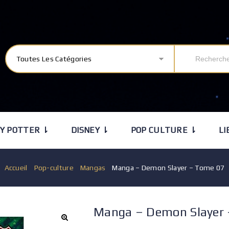
Toutes Les Catégories
Y POTTER ⇂
DISNEY ⇂
POP CULTURE ⇂
LI
Accueil
/
Pop-culture
/
Mangas
/
Manga – Demon Slayer – Tome 07
Manga – Demon Slayer