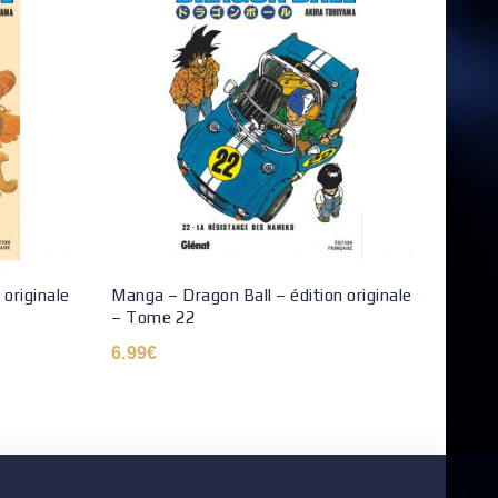
 originale
Manga – Dragon Ball – édition originale
Les A
– Tome 22
du fi
6.99
€
19.9