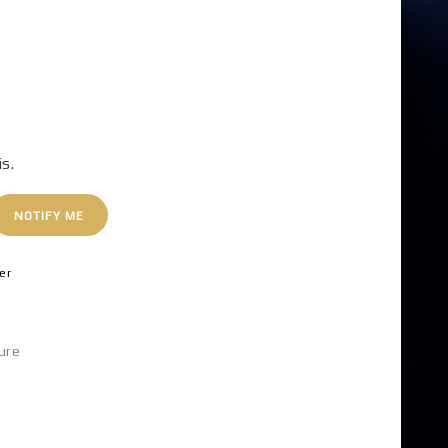
is.
NOTIFY ME
er
ure