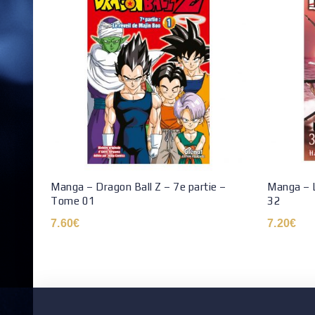
Manga – Dragon Ball Z – 7e partie –
Manga – 
Tome 01
32
7.60
€
7.20
€