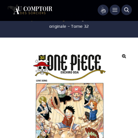
Menu
Accueil
/
Pop-culture
/
Mangas
/
Manga – One Piece – édition
originale – Tome 32