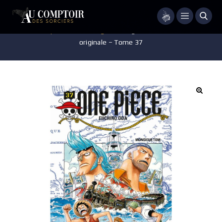
Menu
Accueil
/
Pop-culture
/
Mangas
/
Manga – One Piece – édition
originale – Tome 37