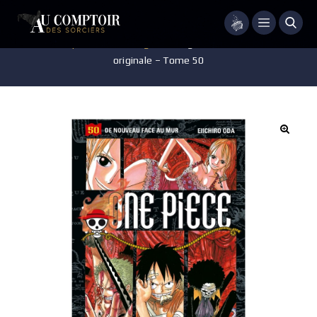
Menu
Accueil
/
Pop-culture
/
Mangas
/
Manga – One Piece – édition
originale – Tome 50