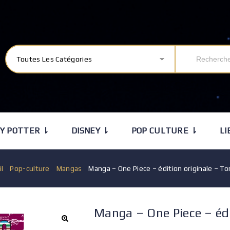
Toutes Les Catégories
Y POTTER ⇂
DISNEY ⇂
POP CULTURE ⇂
LI
il
/
Pop-culture
/
Mangas
/
Manga – One Piece – édition originale – T
Manga – One Piece – éd