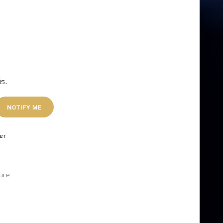
is.
NOTIFY ME
er
ure