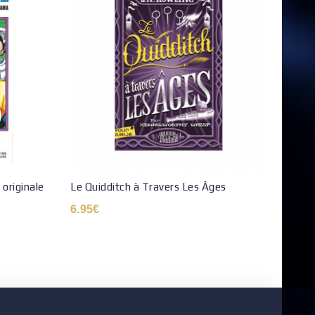
 originale
Le Quidditch à Travers Les Âges
Manga
– To
6.95
€
6.99