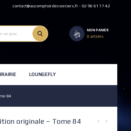
contact@aucomptoirdessorciers.fr - 02 96 61 77 42
MON PANIER
0 articles
BRAIRIE
LOUNGEFLY
ome 84
ition originale – Tome 84