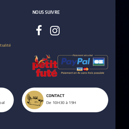
NOUS SUIVRE
tialité
CONTACT
pal
De 10H30 à 19H