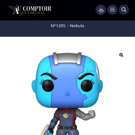
Menu
Accueil
/
Pop-culture
/
Marvel & DC Comics
/
MARVEL – POP
N°1205 – Nebula