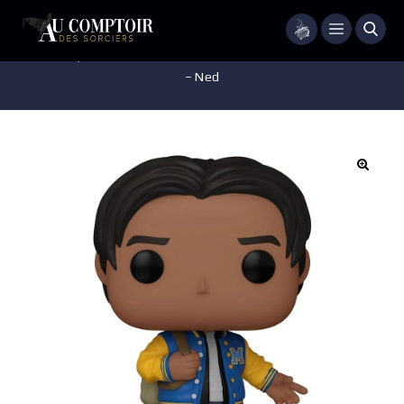
Menu
Accueil
/
Pop-culture
/
Marvel & DC Comics
/
MARVEL – POP N°925
– Ned