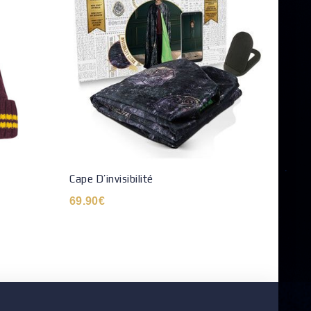
Gants
Cape D’invisibilité
17.9
69.90
€