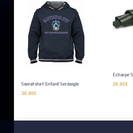
Echarpe 
Sweatshirt Enfant Serdaigle
26.95
€
36.90
€