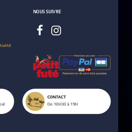
NOUS SUIVRE
tialité
CONTACT
pal
De 10H30 à 19H