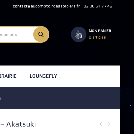
contact@aucomptoirdessorciers.fr - 02 96 61 77 42
MON PANIER
0 articles
BRAIRIE
LOUNGEFLY
i
 – Akatsuki