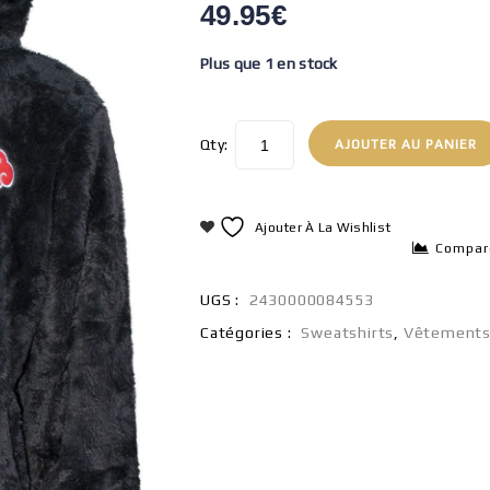
49.95
€
Plus que 1 en stock
Qty:
AJOUTER AU PANIER
Ajouter À La Wishlist
Compar
UGS :
2430000084553
Catégories :
Sweatshirts
,
Vêtement