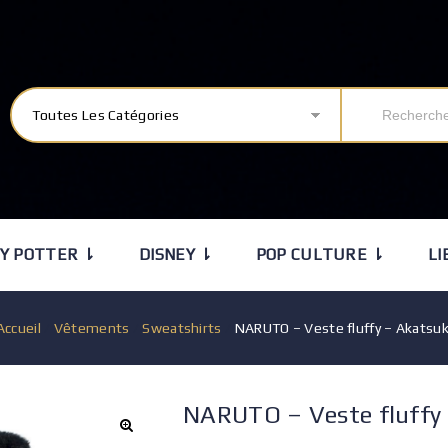
Toutes Les Catégories
Y POTTER ⇂
DISNEY ⇂
POP CULTURE ⇂
LI
Accueil
/
Vêtements
/
Sweatshirts
/
NARUTO – Veste fluffy – Akatsuk
NARUTO – Veste fluffy