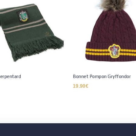
Serpentard
Bonnet Pompon Gryffondor
19.90
€