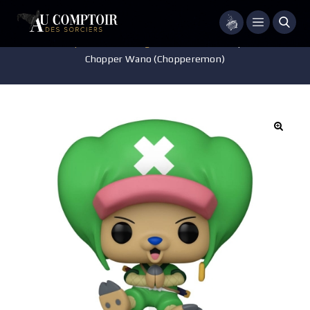
Menu
Accueil
/
Pop-culture
/
Mangas
/
ONE PIECE – Pop n°1471 –
Chopper Wano (Chopperemon)