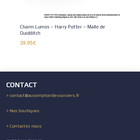
Charm Lumos – Harry Potter – Malle de
Quidditch
39.95
€
CONTACT
> contact@aucomptoirdessorciers.fr
> Nos boutiques
> Contactez nous