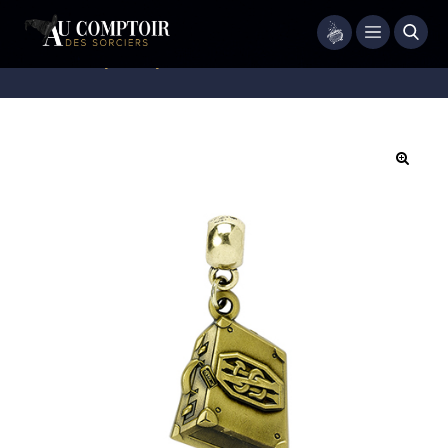
Menu
Accueil
/
Bijoux
/
Bijoux Fantaisie
/
Pendentif Charm Valise