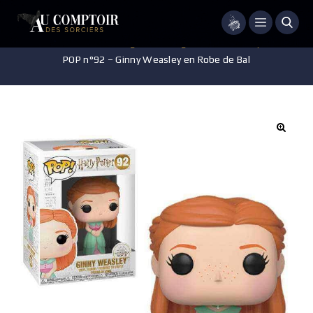
Menu
Accueil
/
Jeux - Jouets - Figurines
/
Figurines POP Harry Potter
/
POP n°92 – Ginny Weasley en Robe de Bal