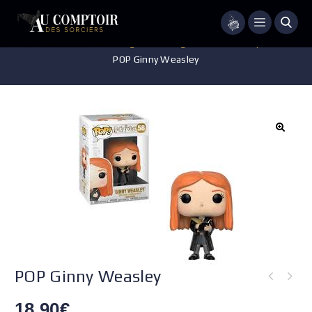
Menu
Accueil
/
Jeux - Jouets - Figurines
/
Figurines POP Harry Potter
/
POP Ginny Weasley
POP Ginny Weasley
18.90
€