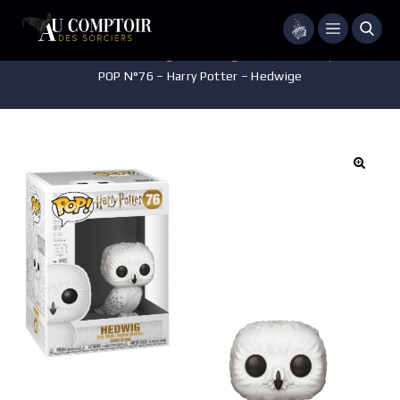
Menu
Accueil
/
Jeux - Jouets - Figurines
/
Figurines POP Harry Potter
/
POP N°76 – Harry Potter – Hedwige