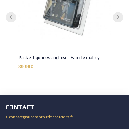
Pack 3 figurines anglaise- Famille malfoy
39.99
€
CONTACT
> contact@aucomptoirdessorciers.fr