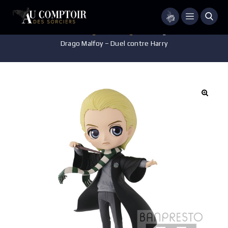
Menu
Accueil
/
Jeux - Jouets - Figurines
/
Figurine
/
Figurine Posket Q –
Drago Malfoy – Duel contre Harry