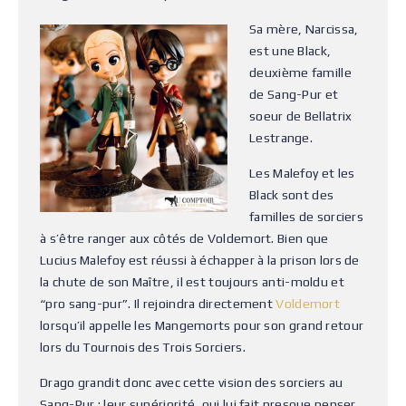
Sa mère, Narcissa,
est une Black,
deuxième famille
de Sang-Pur et
soeur de Bellatrix
Lestrange.
Les Malefoy et les
Black sont des
familles de sorciers
à s’être ranger aux côtés de Voldemort. Bien que
Lucius Malefoy est réussi à échapper à la prison lors de
la chute de son Maître, il est toujours anti-moldu et
“pro sang-pur”. Il rejoindra directement
Voldemort
lorsqu’il appelle les Mangemorts pour son grand retour
lors du Tournois des Trois Sorciers.
Drago grandit donc avec cette vision des sorciers au
Sang-Pur : leur supériorité, qui lui fait presque penser