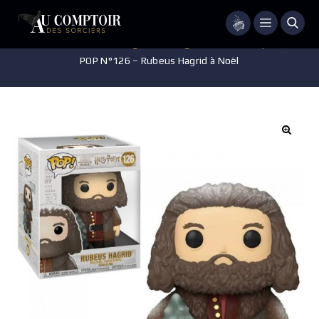
Menu
Accueil
/
Jeux - Jouets - Figurines
/
Figurines POP Harry Potter
/
POP N°126 – Rubeus Hagrid à Noël