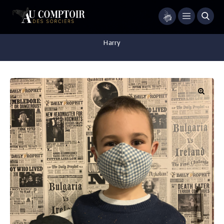
Menu
Accueil
/
Vêtements
/
Vêtements enfant
/
Pull de noël enfant –
Harry