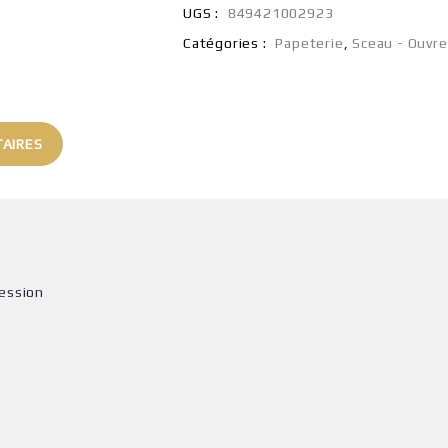
UGS :
849421002923
Catégories :
Papeterie
,
Sceau - Ouvre
AIRES
ession