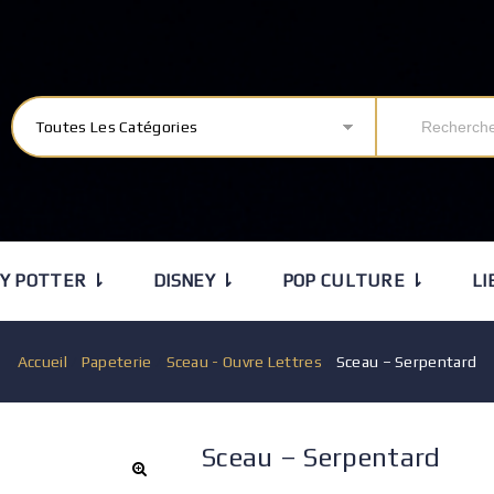
Toutes Les Catégories
Y POTTER ⇂
DISNEY ⇂
POP CULTURE ⇂
LI
Accueil
/
Papeterie
/
Sceau - Ouvre Lettres
/
Sceau – Serpentard
Sceau – Serpentard