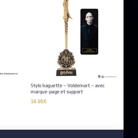
Stylo baguette – Voldemort – avec
Marqu
marque-page et support
9.90
16.95
€