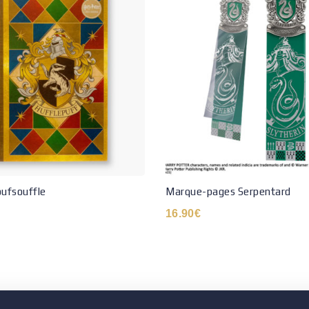
oufsouffle
Marque-pages Serpentard
16.90
€