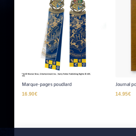
Marque-pages poudlard
Journal p
16.90
€
14.95
€