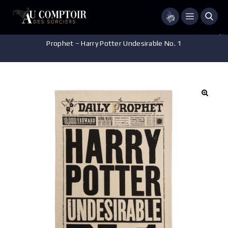
Menu
Accueil
/
Accessoires - Décorations
/
Cuisine
/
Torchon – The Daily
Prophet – Harry Potter Undesirable No. 1