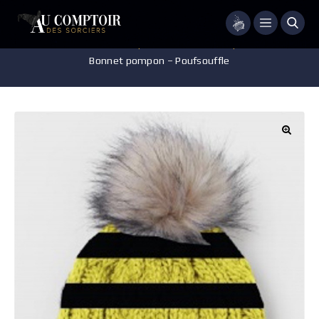
Menu
Accueil
/
Vêtements
/
Echarpes - Bonnets - Casquettes - Gants
/
Bonnet pompon – Poufsouffle