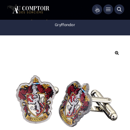
Menu
Accueil
/
Bijoux
/
Bijoux collector
/
Boutons de Manchette
Gryffondor