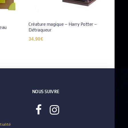
Créature magique – Harry Potter –
neau
Décor
Détraqueur
mural
34.90
€
49.9
NOUS SUIVRE
tialité