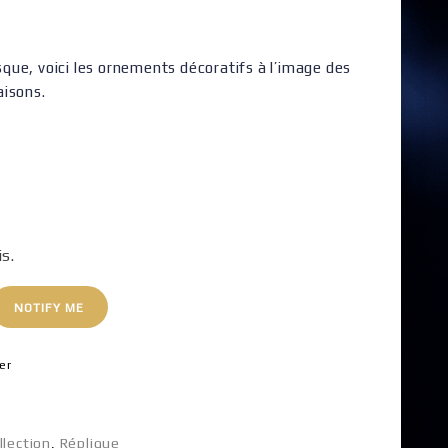
ue, voici les ornements décoratifs à l’image des
aisons.
is.
NOTIFY ME
er
llection
,
Réplique