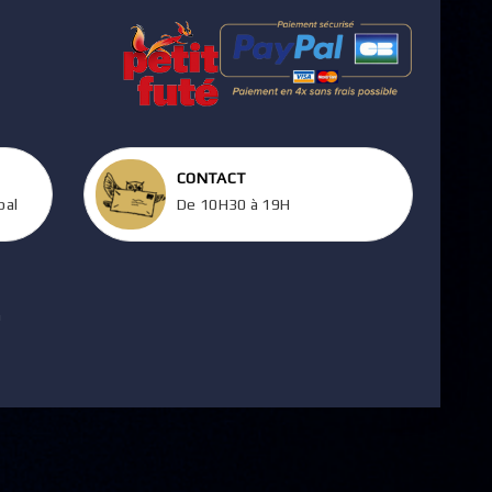
CONTACT
pal
De 10H30 à 19H
m