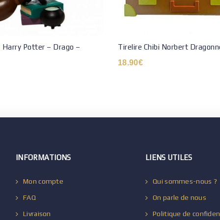
– Harry Potter – Drago –
Tirelire Chibi Norbert Dragon
18.90
€
INFORMATIONS
LIENS UTILES
Mon compte
Qui sommes-nous ?
FAQ
On parle de nous
Livraison
Politique de confiden