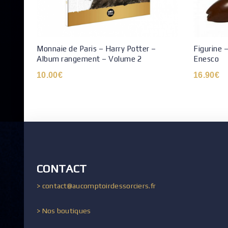
Monnaie de Paris – Harry Potter –
Figurine 
Album rangement – Volume 2
Enesco
10.00
€
16.90
€
CONTACT
> contact@aucomptoirdessorciers.fr
> Nos boutiques