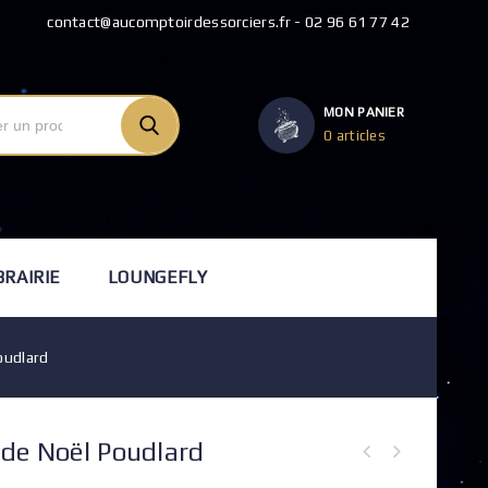
contact@aucomptoirdessorciers.fr - 02 96 61 77 42
MON PANIER
0 articles
BRAIRIE
LOUNGEFLY
oudlard
 de Noël Poudlard