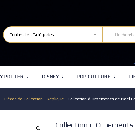
Toutes Les Catégories
Y POTTER ⇂
DISNEY ⇂
POP CULTURE ⇂
LI
l
/
Pièces de Collection
/
Réplique
/
Collection d’Ornements de Noël P
Collection d’Ornements