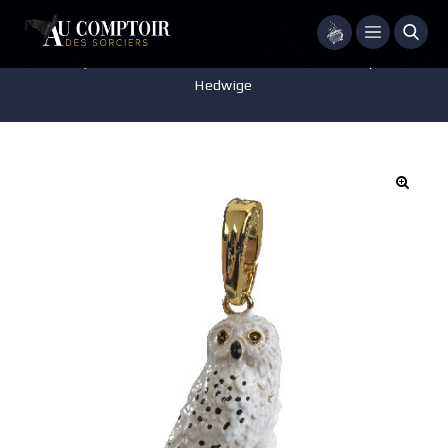
Menu
Accueil
/
Bijoux
/
Charms Lumos
/
Charm Lumos – Harry Potter –
Hedwige